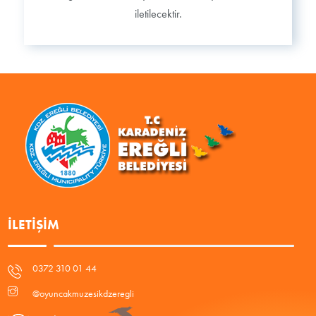
iletilecektir.
İLETIŞIM
0372 310 01 44
@oyuncakmuzesikdzeregli