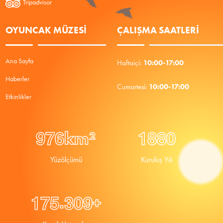
Tripadvisor
OYUNCAK MÜZESİ
ÇALIŞMA SAATLERI
Ana Sayfa
10:00-17:00
Haftaiçi:
Haberler
10:00-17:00
Cumartesi:
Etkinlikler
9
7
6
1
8
8
0
km²
Yüzölçümü
Kuruluş Yılı
.
1
7
5
3
0
9
+