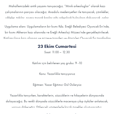
Mahallemizdeki antik yaşamı tanıyacağız. “Minik arkeologlar” olarak kazı
çalışmalarının parçası olacağız. Anadolu medeniyetleri ile tanışacak, çömlekler,
sikkeler, takılar, pişmiş toprak kaplar gibi arkeolojik bulgulara dokunacak, onlar
üzerinde geçmişin izlerini arayacağız. Binlerce yıl önce burada yaşayan
Uygulama alanı: Uygulamaların bir kısmı Kdz. Ereğli Belediyesi Oyuncak Evi’nde,
insanlarla, günümüz insanının yaşamı ve bakış açısı arasında bağ kuracağız. Bu
bir kısmı Akheron kazı alanında ve Ereğli Arkeoloji Müzesi’nde gerçekleştirilecek.
atölyede sanatsal bir macera ve oyunlar da var.
Katılımcıların kazı alanına ve müzeye transferi ve dönüşleri Oyuncak Evi tarafından
organize edilecek. Araziye uygun kıyafet giyilmesi gerekmektedir. Veliler çocukları
23 Ekim Cumartesi
Oyuncak Evi’ne bırakarak, oradan teslim alacak.
Saat: 11.00 – 12.30
Katılım için belirlenen yaş grubu: 9 -10
Konu: Yazarlıkla tanışıyoruz
Eğitmen: Yazar Eğitimci Gül Güleryüz
Yazarlıkla tanışırken, karakterlerin, sözcüklerin ve hikayelerin dünyasında
dolaşacağız. Bu renkli dünyada sözcüklerle maceraya çıkıp öyküler anlatacak,
yazıya dökeceğiz. Eğlenceli yöntemlerle küçük örnekler oluşturacağız.