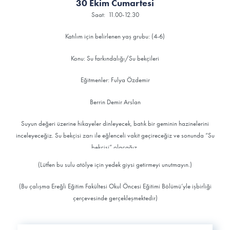
30 Ekim Cumartesi
Saat: 11.00-12.30
Katılım için belirlenen yaş grubu: (4-6)
Konu: Su farkındalığı/Su bekçileri
Eğitmenler: Fulya Özdemir
Berrin Demir Arslan
Suyun değeri üzerine hikayeler dinleyecek, batık bir geminin hazinelerini
inceleyeceğiz. Su bekçisi zarı ile eğlenceli vakit geçireceğiz ve sonunda “Su
bekçisi” olacağız.
(Lütfen bu sulu atölye için yedek giysi getirmeyi unutmayın.)
(Bu çalışma Ereğli Eğitim Fakültesi Okul Öncesi Eğitimi Bölümü’yle işbirliği
çerçevesinde gerçekleşmektedir)