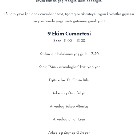
keyifli zaman geçireceğiz, dans edeceğiz.
(Bu atölyeye katılacak çocukların tayt, tişört gibi aktiviteye uygun kıyafetler giymesi
ve yanlarında yoga matı getirmesi gerekiyor.)
9 Ekim Cumartesi
Saat: 11.00 – 13.00
Katılım için belirlenen yaş grubu: 7-10
Konu: “Minik arkeologlar” kazı yapıyor
Eğitmenler: Dr. Güzin Bilir
Arkeolog Onur Bilgiç
Arkeolog Yakup Altuntaş
Arkeolog Sinan Eren
Arkeolog Zeynep Gülaçar