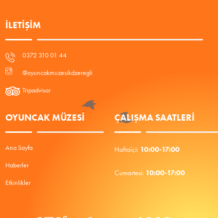
İLETIŞIM
0372 310 01 44
@oyuncakmuzesikdzeregli
Tripadvisor
OYUNCAK MÜZESİ
ÇALIŞMA SAATLERI
Ana Sayfa
10:00-17:00
Haftaiçi:
Haberler
10:00-17:00
Cumartesi:
Etkinlikler