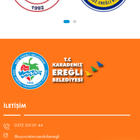
İLETIŞIM
0372 310 01 44
@oyuncakmuzesikdzeregli