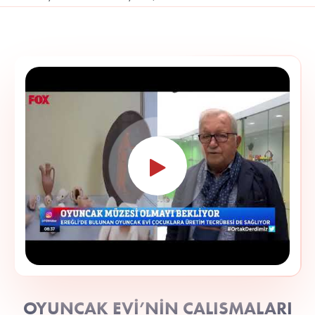
OYUNCAK EVİ’NİN ÇALIŞMALARI