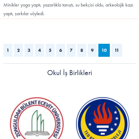
Minikler yoga yaptı, yazarlıkla tanıştı, su bekçisi oldu, arkeolojik kazı
yaptı, şarkılar söyledi.
1
2
3
4
5
6
7
8
9
10
11
Okul İş Birlikleri