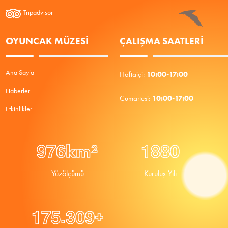
Tripadvisor
OYUNCAK MÜZESİ
ÇALIŞMA SAATLERI
Ana Sayfa
10:00-17:00
Haftaiçi:
Haberler
10:00-17:00
Cumartesi:
Etkinlikler
9
7
6
1
8
8
0
km²
Yüzölçümü
Kuruluş Yılı
.
1
7
5
3
0
9
+