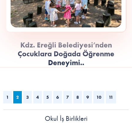
Kdz. Ereğli Belediyesi’nden
Çocuklara Doğada Öğrenme
Deneyimi..
1
2
3
4
5
6
7
8
9
10
11
Okul İş Birlikleri