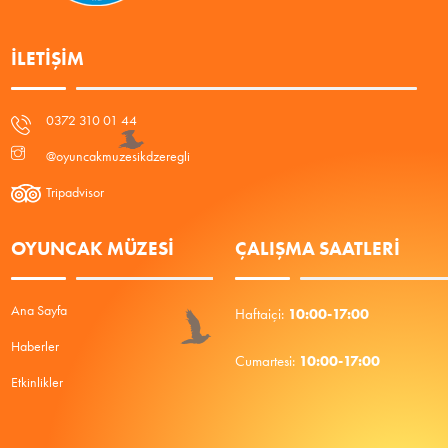
İLETIŞIM
0372 310 01 44
@oyuncakmuzesikdzeregli
Tripadvisor
OYUNCAK MÜZESİ
ÇALIŞMA SAATLERI
Ana Sayfa
10:00-17:00
Haftaiçi:
Haberler
10:00-17:00
Cumartesi:
Etkinlikler