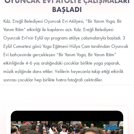
OYUNCAK EVİ ATÖLYE ÇALIŞMALARI
BAŞLADI
Kdz. Ereğli Belediyesi Oyuncak Evi Atölyesi, “Bir Yanım Yoga, Bir
Yanım Ritim” etkinliği ile kapılarını açtı. Kdz. Ereğli Belediyesi
Oyuncak Evi’nin Eylül ayı programı atölye çalışmalarıyla başladı. 3
Eylül Cumartesi günü Yoga Eğitmeni Hülya Çam tarafından Oyuncak
Evi bahçesinde gerçekleşen “Bir Yanım Yoga, Bir Yanım Ritim”
etkinliğinde 4-6 yaş aralığındaki çocuklar birlikte yoga yaparak,
müzik eşliğinde dans ettiler. Velilerin heyecanla takip ettiği etkinlik
sonrası çocuklar hep birlikte hatıra fotoğrafı çektirdiler.