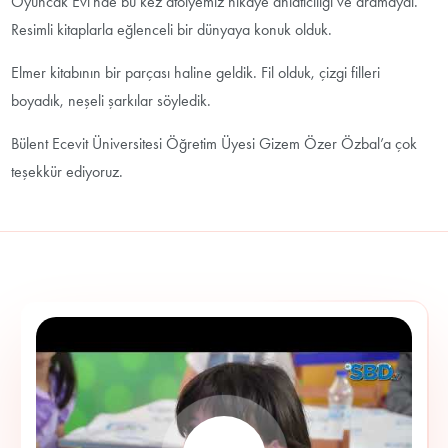
Oyuncak Evi’nde bu kez atölyemiz hikaye anlatıcılığı ve dramaydı.
Resimli kitaplarla eğlenceli bir dünyaya konuk olduk.
Elmer kitabının bir parçası haline geldik. Fil olduk, çizgi filleri
boyadık, neşeli şarkılar söyledik.
Bülent Ecevit Üniversitesi Öğretim Üyesi Gizem Özer Özbal’a çok
teşekkür ediyoruz.