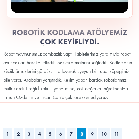
ROBOTİK KODLAMA ATÖLYEMİZ
ÇOK KEYİFLİYDİ.
Robot maymunumuz cambazlık yaptı. Tabletlerimiz yardımıyla robot
oyuncakları hareket ettirdik. Ses çıkarmalarını sağladık. Kodlamanın
küçük örneklerini gördük. Horlayarak uyuyan bir robot köpeğimiz
bile vardı. Arabaları yarıştırdık. Resim yapan bardak robotlarımız
müthişlerdi. Ereğli İlkokulu yönetimine, çok değerleri öğretmenleri
Erhan Özdemir ve Ercan Can’a çok teşekkür ediyoruz.
1
2
3
4
5
6
7
8
9
10
11