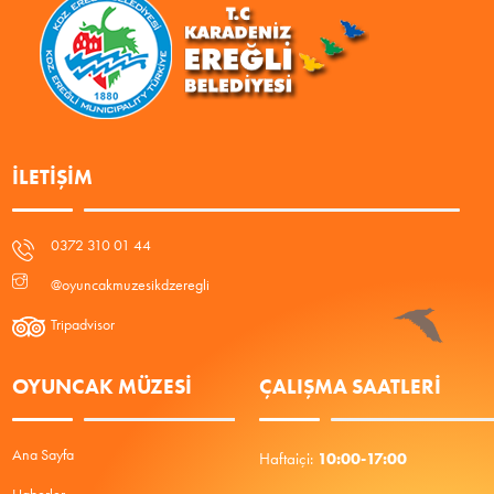
İLETIŞIM
0372 310 01 44
@oyuncakmuzesikdzeregli
Tripadvisor
OYUNCAK MÜZESİ
ÇALIŞMA SAATLERI
Ana Sayfa
10:00-17:00
Haftaiçi: